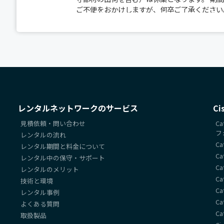
ご不便をおかけしますが、何卒ご了承ください
【ホームページメンテナンスのお知らせ】 平
ありがとうございます。 下記の日時において
す。 メンテナンス中はホームページをご利用
ますようお願い申し上げます。 ■ メンテナンス日時 2
定） お客様にはご不便をおかけいたしますが
ますので、 何卒ご理解とご協力のほどお願い
誠に勝手ながら下記の期間を年末年始休業とさ
レンタルネットワークのサービス
C
惑をお掛けすることと存じますが、何卒ご了承
見積依頼・問い合わせ
Ca
始休業期間:2024年12月28日(日)～2025年1
フ
レンタルの流れ
荷は2025年1月7日(火)から開始いたします。
Ca
レンタル期間と料金について
Ca
各種サーバ、Cisco新製品が順次入荷しており
レンタル中の保守・サポート
Ca
レンタルのメリット
UCS C220 M7ラックサーバー
、
Cisco Nexu
Ca
技術と環境
Ca
レンタル事例
Catalyst9400シリーズの
C9407R
、Catalys
Ca
よくある質問
Ca
取扱製品
YAMAHAの
SWX Series(スイッチ)
や
WLX Seri