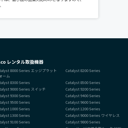
。
素より弊社ホームページをご利用いただき、誠に
、ホームページのメンテナンスを実施いたしま
いただけませんので、あらかじめご了承ください
025年5月22日（木）19:00 ～ 20:00（予
、 より快適にご利用いただくための作業となり
申し上げます。
せていただきます。ご繁忙の折柄、何かとご迷
isco レンタル取扱機器
くださいますようお願い申し上げます。 年末年
talyst 8000 Series エッジプラット
Catalyst 8200 Series
月5日(日) 新年は1月6日(月)より受付業務開始、出
ォーム
talyst 8300 Series
Catalyst 8500 Series
talyst 9000 Series スイッチ
Catalyst 9200 Series
ます。
talyst 9300 Series
Catalyst 9400 Series
s9300 FX3シリーズスイッチ
が入荷いたしました。
talyst 9500 Series
Catalyst 9600 Series
talyst 1000 Series
Catalyst 1200 Series
t9600シリーズの
C9606R
が入荷いたしました。
talyst 1300 Series
Catalyst 9000 Series ワイヤレス
talyst 9100 Series
Catalyst 9800 Series
es(無線AP)
が多数入荷しております。