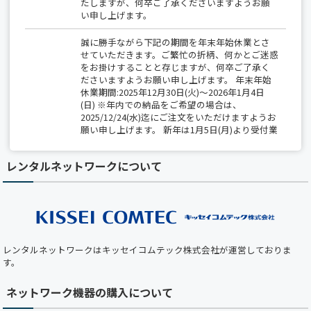
たしますが、何卒ご了承くださいますようお願
い申し上げます。
誠に勝手ながら下記の期間を年末年始休業とさ
せていただきます。ご繁忙の折柄、何かとご迷惑
をお掛けすることと存じますが、何卒ご了承く
ださいますようお願い申し上げます。 年末年始
休業期間:2025年12月30日(火)～2026年1月4日
(日) ※年内での納品をご希望の場合は、
2025/12/24(水)迄にご注文をいただけますようお
願い申し上げます。 新年は1月5日(月)より受付業
務開始、出荷は1月6日(火)から開始いたします。
レンタルネットワークについて
【夏季休業のお知らせ】 2025/8/14(木)～
8/15(金)は全社一斉休業期間につき、 出荷業務
（保守部材の出荷を含む）は休業となります。
期間中は、最小限の営業対応のみとなりますの
で、 ご不便をおかけしますが、何卒ご了承くだ
さい。
レンタルネットワークはキッセイコムテック株式会社が運営しておりま
【ホームページメンテナンスのお知らせ】 平素
す。
より弊社ホームページをご利用いただき、誠にあ
りがとうございます。 下記の日時において、ホ
ネットワーク機器の購入について
ームページのメンテナンスを実施いたします。
メンテナンス中はホームページをご利用いただ