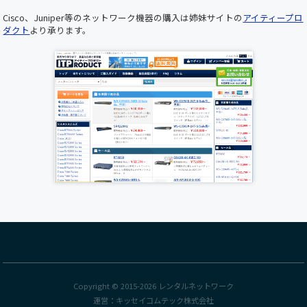
けませんので、あらかじめご了承くださいますよ
Cisco、Juniper等のネットワーク機器の購入は姉妹サイトの
アイティープロ
うお願い申し上げます。 ■ メンテナンス日時
ダクト
より承ります。
2025年5月22日（木）19:00 ～ 20:00（予定） お
客様にはご不便をおかけいたしますが、 より快
適にご利用いただくための作業となりますので、
何卒ご理解とご協力のほどお願い申し上げます。
誠に勝手ながら下記の期間を年末年始休業とさ
せていただきます。ご繁忙の折柄、何かとご迷惑
をお掛けすることと存じますが、何卒ご了承く
ださいますようお願い申し上げます。 年末年始
休業期間:2024年12月28日(日)～2025年1月5日
(日) 新年は1月6日(月)より受付業務開始、出荷は
2025年1月7日(火)から開始いたします。
各種サーバ、Cisco新製品が順次入荷しておりま
す。
UCS C220 M7ラックサーバー
、
Cisco Nexus9300
FX3シリーズスイッチ
が入荷いたしました。
Catalyst9400シリーズの
C9407R
、Catalyst9600
Copyright © 2015-2026
レンタルネットワーク
シリーズの
C9606R
が入荷いたしました。
運営：
キッセイコムテック株式会社