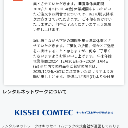
業とさせていただきます。 ■夏季休業期間
2026/8/13(木)～8/14(金) 休業期間中にいただい
たご注文やお問合せについては、8/17(月)以降順
次対応させていただきます。 ご不便をおかけい
たしますが、何卒ご了承くださいますようお願
い申し上げます。
誠に勝手ながら下記の期間を年末年始休業とさ
せていただきます。ご繁忙の折柄、何かとご迷惑
をお掛けすることと存じますが、何卒ご了承く
ださいますようお願い申し上げます。 年末年始
休業期間:2025年12月30日(火)～2026年1月4日
(日) ※年内での納品をご希望の場合は、
2025/12/24(水)迄にご注文をいただけますようお
願い申し上げます。 新年は1月5日(月)より受付業
務開始、出荷は1月6日(火)から開始いたします。
レンタルネットワークについて
【夏季休業のお知らせ】 2025/8/14(木)～
8/15(金)は全社一斉休業期間につき、 出荷業務
（保守部材の出荷を含む）は休業となります。
期間中は、最小限の営業対応のみとなりますの
で、 ご不便をおかけしますが、何卒ご了承くだ
さい。
レンタルネットワークはキッセイコムテック株式会社が運営しておりま