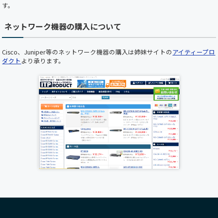
【ホームページメンテナンスのお知らせ】 平素
す。
より弊社ホームページをご利用いただき、誠にあ
りがとうございます。 下記の日時において、ホ
ネットワーク機器の購入について
ームページのメンテナンスを実施いたします。
メンテナンス中はホームページをご利用いただ
けませんので、あらかじめご了承くださいますよ
Cisco、Juniper等のネットワーク機器の購入は姉妹サイトの
アイティープロ
うお願い申し上げます。 ■ メンテナンス日時
ダクト
より承ります。
2025年5月22日（木）19:00 ～ 20:00（予定） お
客様にはご不便をおかけいたしますが、 より快
適にご利用いただくための作業となりますので、
何卒ご理解とご協力のほどお願い申し上げます。
誠に勝手ながら下記の期間を年末年始休業とさ
せていただきます。ご繁忙の折柄、何かとご迷惑
をお掛けすることと存じますが、何卒ご了承く
ださいますようお願い申し上げます。 年末年始
休業期間:2024年12月28日(日)～2025年1月5日
(日) 新年は1月6日(月)より受付業務開始、出荷は
2025年1月7日(火)から開始いたします。
各種サーバ、Cisco新製品が順次入荷しておりま
す。
UCS C220 M7ラックサーバー
、
Cisco Nexus9300
FX3シリーズスイッチ
が入荷いたしました。