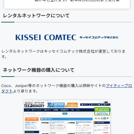
務開始、出荷は1月6日(火)から開始いたします。
レンタルネットワークについて
【夏季休業のお知らせ】 2025/8/14(木)～
8/15(金)は全社一斉休業期間につき、 出荷業務
（保守部材の出荷を含む）は休業となります。
期間中は、最小限の営業対応のみとなりますの
で、 ご不便をおかけしますが、何卒ご了承くだ
さい。
レンタルネットワークはキッセイコムテック株式会社が運営しておりま
【ホームページメンテナンスのお知らせ】 平素
す。
より弊社ホームページをご利用いただき、誠にあ
りがとうございます。 下記の日時において、ホ
ネットワーク機器の購入について
ームページのメンテナンスを実施いたします。
メンテナンス中はホームページをご利用いただ
けませんので、あらかじめご了承くださいますよ
Cisco、Juniper等のネットワーク機器の購入は姉妹サイトの
アイティープロ
うお願い申し上げます。 ■ メンテナンス日時
ダクト
より承ります。
2025年5月22日（木）19:00 ～ 20:00（予定） お
客様にはご不便をおかけいたしますが、 より快
適にご利用いただくための作業となりますので、
何卒ご理解とご協力のほどお願い申し上げます。
誠に勝手ながら下記の期間を年末年始休業とさ
せていただきます。ご繁忙の折柄、何かとご迷惑
をお掛けすることと存じますが、何卒ご了承く