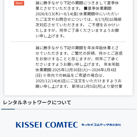
誠に勝手ながら下記の期間につきまして夏季休
New!
業とさせていただきます。 ■夏季休業期間
2026/8/13(木)～8/14(金) 休業期間中にいただい
たご注文やお問合せについては、8/17(月)以降順
次対応させていただきます。 ご不便をおかけい
たしますが、何卒ご了承くださいますようお願
い申し上げます。
誠に勝手ながら下記の期間を年末年始休業とさ
せていただきます。ご繁忙の折柄、何かとご迷惑
をお掛けすることと存じますが、何卒ご了承く
ださいますようお願い申し上げます。 年末年始
休業期間:2025年12月30日(火)～2026年1月4日
(日) ※年内での納品をご希望の場合は、
2025/12/24(水)迄にご注文をいただけますようお
願い申し上げます。 新年は1月5日(月)より受付業
務開始、出荷は1月6日(火)から開始いたします。
レンタルネットワークについて
【夏季休業のお知らせ】 2025/8/14(木)～
8/15(金)は全社一斉休業期間につき、 出荷業務
（保守部材の出荷を含む）は休業となります。
期間中は、最小限の営業対応のみとなりますの
で、 ご不便をおかけしますが、何卒ご了承くだ
さい。