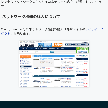
レンタルネットワークはキッセイコムテック株式会社が運営しておりま
【ホームページメンテナンスのお知らせ】 平素
す。
より弊社ホームページをご利用いただき、誠にあ
りがとうございます。 下記の日時において、ホ
ネットワーク機器の購入について
ームページのメンテナンスを実施いたします。
メンテナンス中はホームページをご利用いただ
けませんので、あらかじめご了承くださいますよ
Cisco、Juniper等のネットワーク機器の購入は姉妹サイトの
アイティープロ
うお願い申し上げます。 ■ メンテナンス日時
ダクト
より承ります。
2025年5月22日（木）19:00 ～ 20:00（予定） お
客様にはご不便をおかけいたしますが、 より快
適にご利用いただくための作業となりますので、
何卒ご理解とご協力のほどお願い申し上げます。
誠に勝手ながら下記の期間を年末年始休業とさ
せていただきます。ご繁忙の折柄、何かとご迷惑
をお掛けすることと存じますが、何卒ご了承く
ださいますようお願い申し上げます。 年末年始
休業期間:2024年12月28日(日)～2025年1月5日
(日) 新年は1月6日(月)より受付業務開始、出荷は
2025年1月7日(火)から開始いたします。
各種サーバ、Cisco新製品が順次入荷しておりま
す。
UCS C220 M7ラックサーバー
、
Cisco Nexus9300