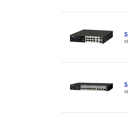
S
Y
S
Y