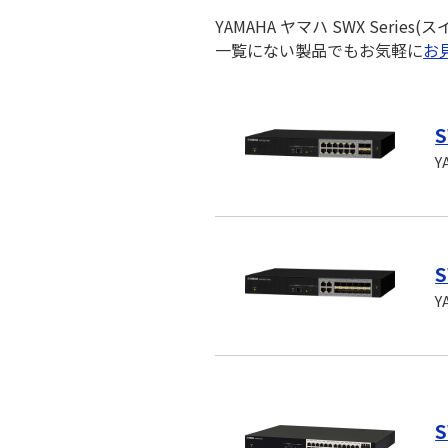
YAMAHA ヤマハ SWX Se
一覧にない製品でもお気軽に
お
S
Y
S
Y
S