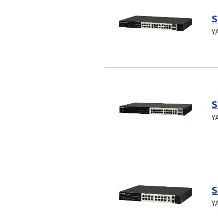
S
Y
S
Y
S
Y