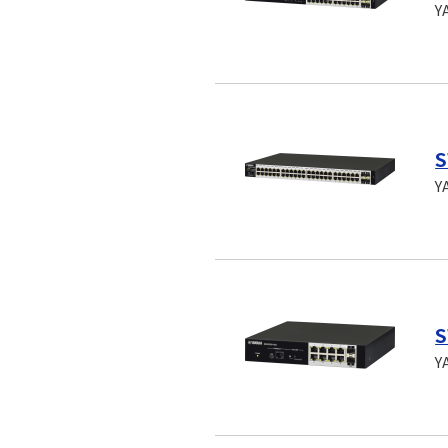
Y
S
Y
S
Y