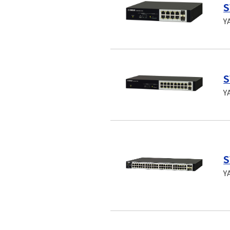
S
Y
S
Y
S
Y