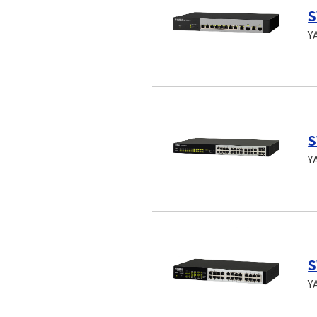
S
Y
S
Y
S
Y