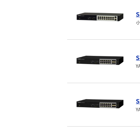
S
小
S
Y
S
Y