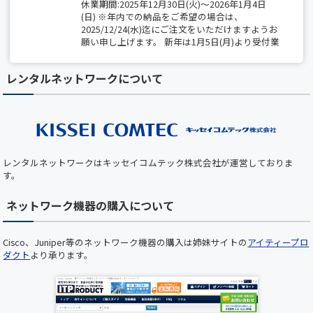
休業期間:2025年12月30日(火)～2026年1月4日
(日) ※年内での納品をご希望の場合は、
2025/12/24(水)迄にご注文をいただけますようお
願い申し上げます。 新年は1月5日(月)より受付業
務開始、出荷は1月6日(火)から開始いたします。
レンタルネットワークについて
【夏季休業のお知らせ】 2025/8/14(木)～
8/15(金)は全社一斉休業期間につき、 出荷業務
（保守部材の出荷を含む）は休業となります。
期間中は、最小限の営業対応のみとなりますの
で、 ご不便をおかけしますが、何卒ご了承くだ
さい。
レンタルネットワークはキッセイコムテック株式会社が運営しておりま
【ホームページメンテナンスのお知らせ】 平素
す。
より弊社ホームページをご利用いただき、誠にあ
りがとうございます。 下記の日時において、ホ
ネットワーク機器の購入について
ームページのメンテナンスを実施いたします。
メンテナンス中はホームページをご利用いただ
けませんので、あらかじめご了承くださいますよ
Cisco、Juniper等のネットワーク機器の購入は姉妹サイトの
アイティープロ
うお願い申し上げます。 ■ メンテナンス日時
ダクト
より承ります。
2025年5月22日（木）19:00 ～ 20:00（予定） お
客様にはご不便をおかけいたしますが、 より快
適にご利用いただくための作業となりますので、
何卒ご理解とご協力のほどお願い申し上げます。