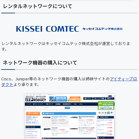
レンタルネットワークについて
【夏季休業のお知らせ】 2025/8/14(木)～
8/15(金)は全社一斉休業期間につき、 出荷業務
（保守部材の出荷を含む）は休業となります。
期間中は、最小限の営業対応のみとなりますの
で、 ご不便をおかけしますが、何卒ご了承くだ
さい。
レンタルネットワークはキッセイコムテック株式会社が運営しておりま
【ホームページメンテナンスのお知らせ】 平素
す。
より弊社ホームページをご利用いただき、誠にあ
りがとうございます。 下記の日時において、ホ
ネットワーク機器の購入について
ームページのメンテナンスを実施いたします。
メンテナンス中はホームページをご利用いただ
けませんので、あらかじめご了承くださいますよ
Cisco、Juniper等のネットワーク機器の購入は姉妹サイトの
アイティープロ
うお願い申し上げます。 ■ メンテナンス日時
ダクト
より承ります。
2025年5月22日（木）19:00 ～ 20:00（予定） お
客様にはご不便をおかけいたしますが、 より快
適にご利用いただくための作業となりますので、
何卒ご理解とご協力のほどお願い申し上げます。
誠に勝手ながら下記の期間を年末年始休業とさ
せていただきます。ご繁忙の折柄、何かとご迷惑
をお掛けすることと存じますが、何卒ご了承く
ださいますようお願い申し上げます。 年末年始
休業期間:2024年12月28日(日)～2025年1月5日