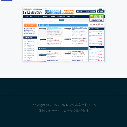
2025年5月22日（木）19:00 ～ 20:00（予定） お
客様にはご不便をおかけいたしますが、 より快
適にご利用いただくための作業となりますので、
何卒ご理解とご協力のほどお願い申し上げます。
誠に勝手ながら下記の期間を年末年始休業とさ
せていただきます。ご繁忙の折柄、何かとご迷惑
をお掛けすることと存じますが、何卒ご了承く
ださいますようお願い申し上げます。 年末年始
休業期間:2024年12月28日(日)～2025年1月5日
(日) 新年は1月6日(月)より受付業務開始、出荷は
2025年1月7日(火)から開始いたします。
各種サーバ、Cisco新製品が順次入荷しておりま
す。
UCS C220 M7ラックサーバー
、
Cisco Nexus9300
FX3シリーズスイッチ
が入荷いたしました。
Catalyst9400シリーズの
C9407R
、Catalyst9600
Copyright © 2015-2026
レンタルネットワーク
シリーズの
C9606R
が入荷いたしました。
運営：
キッセイコムテック株式会社
YAMAHAの
SWX Series(スイッチ)
や
WLX Series(無
線AP)
が多数入荷しております。