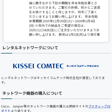
誠に勝手ながら下記の期間を年末年始休業とさ
せていただきます。ご繁忙の折柄、何かとご迷惑
をお掛けすることと存じますが、何卒ご了承く
ださいますようお願い申し上げます。 年末年始
休業期間:2025年12月30日(火)～2026年1月4日
(日) ※年内での納品をご希望の場合は、
2025/12/24(水)迄にご注文をいただけますようお
願い申し上げます。 新年は1月5日(月)より受付業
務開始、出荷は1月6日(火)から開始いたします。
レンタルネットワークについて
【夏季休業のお知らせ】 2025/8/14(木)～
8/15(金)は全社一斉休業期間につき、 出荷業務
（保守部材の出荷を含む）は休業となります。
期間中は、最小限の営業対応のみとなりますの
で、 ご不便をおかけしますが、何卒ご了承くだ
さい。
レンタルネットワークはキッセイコムテック株式会社が運営しておりま
【ホームページメンテナンスのお知らせ】 平素
す。
より弊社ホームページをご利用いただき、誠にあ
りがとうございます。 下記の日時において、ホ
ネットワーク機器の購入について
ームページのメンテナンスを実施いたします。
メンテナンス中はホームページをご利用いただ
けませんので、あらかじめご了承くださいますよ
Cisco、Juniper等のネットワーク機器の購入は姉妹サイトの
アイティープロ
うお願い申し上げます。 ■ メンテナンス日時
ダクト
より承ります。