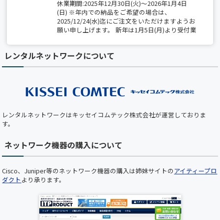
休業期間:2025年12月30日(火)～2026年1月4日
(日) ※年内での納品をご希望の場合は、
2025/12/24(水)迄にご注文をいただけますようお
願い申し上げます。 新年は1月5日(月)より受付業
務開始、出荷は1月6日(火)から開始いたします。
レンタルネットワークについて
【夏季休業のお知らせ】 2025/8/14(木)～
8/15(金)は全社一斉休業期間につき、 出荷業務
（保守部材の出荷を含む）は休業となります。
期間中は、最小限の営業対応のみとなりますの
で、 ご不便をおかけしますが、何卒ご了承くだ
さい。
レンタルネットワークはキッセイコムテック株式会社が運営しておりま
【ホームページメンテナンスのお知らせ】 平素
す。
より弊社ホームページをご利用いただき、誠にあ
りがとうございます。 下記の日時において、ホ
ネットワーク機器の購入について
ームページのメンテナンスを実施いたします。
メンテナンス中はホームページをご利用いただ
けませんので、あらかじめご了承くださいますよ
Cisco、Juniper等のネットワーク機器の購入は姉妹サイトの
アイティープロ
うお願い申し上げます。 ■ メンテナンス日時
ダクト
より承ります。
2025年5月22日（木）19:00 ～ 20:00（予定） お
客様にはご不便をおかけいたしますが、 より快
適にご利用いただくための作業となりますので、
何卒ご理解とご協力のほどお願い申し上げます。