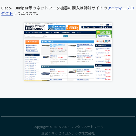
けませんので、あらかじめご了承くださいますよ
Cisco、Juniper等のネットワーク機器の購入は姉妹サイトの
アイティープロ
うお願い申し上げます。 ■ メンテナンス日時
ダクト
より承ります。
2025年5月22日（木）19:00 ～ 20:00（予定） お
客様にはご不便をおかけいたしますが、 より快
適にご利用いただくための作業となりますので、
何卒ご理解とご協力のほどお願い申し上げます。
誠に勝手ながら下記の期間を年末年始休業とさ
せていただきます。ご繁忙の折柄、何かとご迷惑
をお掛けすることと存じますが、何卒ご了承く
ださいますようお願い申し上げます。 年末年始
休業期間:2024年12月28日(日)～2025年1月5日
(日) 新年は1月6日(月)より受付業務開始、出荷は
2025年1月7日(火)から開始いたします。
各種サーバ、Cisco新製品が順次入荷しておりま
す。
UCS C220 M7ラックサーバー
、
Cisco Nexus9300
FX3シリーズスイッチ
が入荷いたしました。
Catalyst9400シリーズの
C9407R
、Catalyst9600
Copyright © 2015-2026
レンタルネットワーク
シリーズの
C9606R
が入荷いたしました。
運営：
キッセイコムテック株式会社