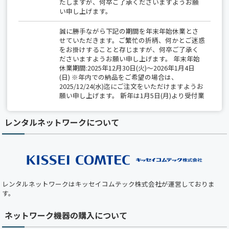
たしますが、何卒ご了承くださいますようお願
い申し上げます。
誠に勝手ながら下記の期間を年末年始休業とさ
せていただきます。ご繁忙の折柄、何かとご迷惑
をお掛けすることと存じますが、何卒ご了承く
ださいますようお願い申し上げます。 年末年始
休業期間:2025年12月30日(火)～2026年1月4日
(日) ※年内での納品をご希望の場合は、
2025/12/24(水)迄にご注文をいただけますようお
願い申し上げます。 新年は1月5日(月)より受付業
務開始、出荷は1月6日(火)から開始いたします。
レンタルネットワークについて
【夏季休業のお知らせ】 2025/8/14(木)～
8/15(金)は全社一斉休業期間につき、 出荷業務
（保守部材の出荷を含む）は休業となります。
期間中は、最小限の営業対応のみとなりますの
で、 ご不便をおかけしますが、何卒ご了承くだ
さい。
レンタルネットワークはキッセイコムテック株式会社が運営しておりま
【ホームページメンテナンスのお知らせ】 平素
す。
より弊社ホームページをご利用いただき、誠にあ
りがとうございます。 下記の日時において、ホ
ネットワーク機器の購入について
ームページのメンテナンスを実施いたします。
メンテナンス中はホームページをご利用いただ