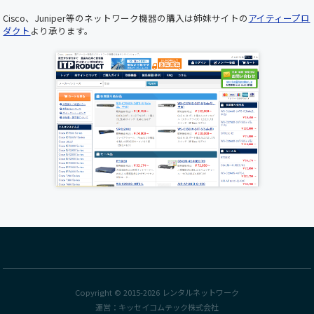
けませんので、あらかじめご了承くださいますよ
Cisco、Juniper等のネットワーク機器の購入は姉妹サイトの
アイティープロ
うお願い申し上げます。 ■ メンテナンス日時
ダクト
より承ります。
2025年5月22日（木）19:00 ～ 20:00（予定） お
客様にはご不便をおかけいたしますが、 より快
適にご利用いただくための作業となりますので、
何卒ご理解とご協力のほどお願い申し上げます。
誠に勝手ながら下記の期間を年末年始休業とさ
せていただきます。ご繁忙の折柄、何かとご迷惑
をお掛けすることと存じますが、何卒ご了承く
ださいますようお願い申し上げます。 年末年始
休業期間:2024年12月28日(日)～2025年1月5日
(日) 新年は1月6日(月)より受付業務開始、出荷は
2025年1月7日(火)から開始いたします。
各種サーバ、Cisco新製品が順次入荷しておりま
す。
UCS C220 M7ラックサーバー
、
Cisco Nexus9300
FX3シリーズスイッチ
が入荷いたしました。
Catalyst9400シリーズの
C9407R
、Catalyst9600
Copyright © 2015-2026
レンタルネットワーク
シリーズの
C9606R
が入荷いたしました。
運営：
キッセイコムテック株式会社