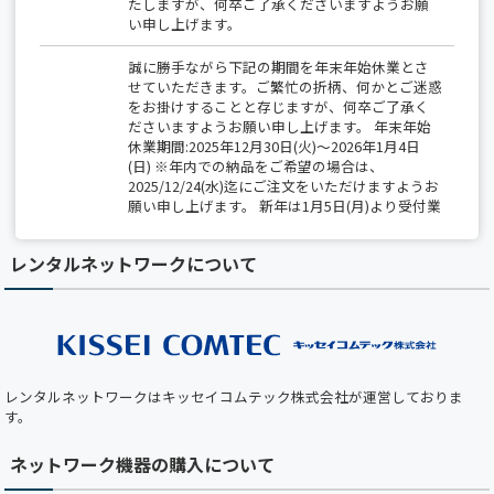
たしますが、何卒ご了承くださいますようお願
い申し上げます。
誠に勝手ながら下記の期間を年末年始休業とさ
せていただきます。ご繁忙の折柄、何かとご迷惑
をお掛けすることと存じますが、何卒ご了承く
ださいますようお願い申し上げます。 年末年始
休業期間:2025年12月30日(火)～2026年1月4日
(日) ※年内での納品をご希望の場合は、
2025/12/24(水)迄にご注文をいただけますようお
願い申し上げます。 新年は1月5日(月)より受付業
務開始、出荷は1月6日(火)から開始いたします。
レンタルネットワークについて
【夏季休業のお知らせ】 2025/8/14(木)～
8/15(金)は全社一斉休業期間につき、 出荷業務
（保守部材の出荷を含む）は休業となります。
期間中は、最小限の営業対応のみとなりますの
で、 ご不便をおかけしますが、何卒ご了承くだ
さい。
レンタルネットワークはキッセイコムテック株式会社が運営しておりま
【ホームページメンテナンスのお知らせ】 平素
す。
より弊社ホームページをご利用いただき、誠にあ
りがとうございます。 下記の日時において、ホ
ネットワーク機器の購入について
ームページのメンテナンスを実施いたします。
メンテナンス中はホームページをご利用いただ