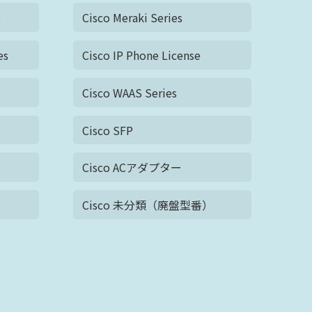
s
Cisco Meraki Series
es
Cisco IP Phone License
Cisco WAAS Series
ル
Cisco SFP
Cisco ACアダプター
Cisco 未分類（廃盤型番）