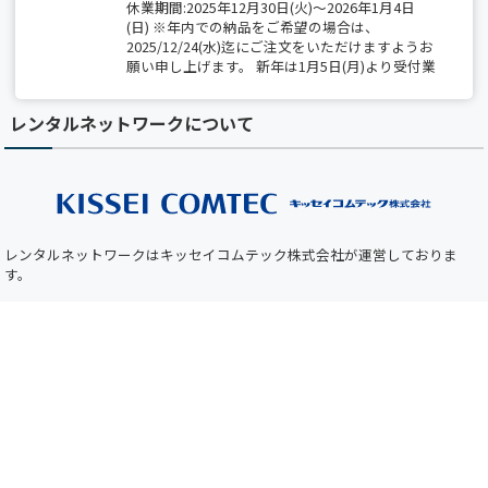
休業期間:2025年12月30日(火)～2026年1月4日
(日) ※年内での納品をご希望の場合は、
2025/12/24(水)迄にご注文をいただけますようお
願い申し上げます。 新年は1月5日(月)より受付業
務開始、出荷は1月6日(火)から開始いたします。
レンタルネットワークについて
【夏季休業のお知らせ】 2025/8/14(木)～
8/15(金)は全社一斉休業期間につき、 出荷業務
（保守部材の出荷を含む）は休業となります。
期間中は、最小限の営業対応のみとなりますの
で、 ご不便をおかけしますが、何卒ご了承くだ
さい。
レンタルネットワークはキッセイコムテック株式会社が運営しておりま
【ホームページメンテナンスのお知らせ】 平素
す。
より弊社ホームページをご利用いただき、誠にあ
りがとうございます。 下記の日時において、ホ
ネットワーク機器の購入について
ームページのメンテナンスを実施いたします。
メンテナンス中はホームページをご利用いただ
けませんので、あらかじめご了承くださいますよ
Cisco、Juniper等のネットワーク機器の購入は姉妹サイトの
アイティープロ
うお願い申し上げます。 ■ メンテナンス日時
ダクト
より承ります。
2025年5月22日（木）19:00 ～ 20:00（予定） お
客様にはご不便をおかけいたしますが、 より快
適にご利用いただくための作業となりますので、
何卒ご理解とご協力のほどお願い申し上げます。