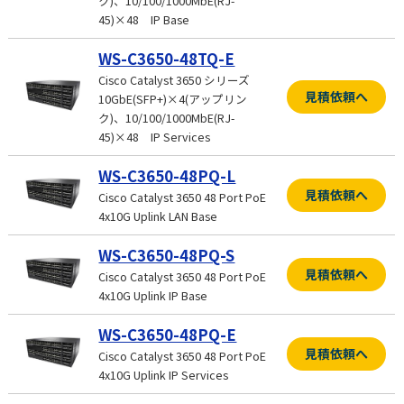
ク)、10/100/1000MbE(RJ-
45)×48 IP Base
WS-C3650-48TQ-E
Cisco Catalyst 3650 シリーズ
見積依頼へ
10GbE(SFP+)×4(アップリン
ク)、10/100/1000MbE(RJ-
45)×48 IP Services
WS-C3650-48PQ-L
見積依頼へ
Cisco Catalyst 3650 48 Port PoE
4x10G Uplink LAN Base
WS-C3650-48PQ-S
見積依頼へ
Cisco Catalyst 3650 48 Port PoE
4x10G Uplink IP Base
WS-C3650-48PQ-E
見積依頼へ
Cisco Catalyst 3650 48 Port PoE
4x10G Uplink IP Services