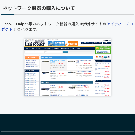
りがとうございます。 下記の日時において、ホ
ネットワーク機器の購入について
ームページのメンテナンスを実施いたします。
メンテナンス中はホームページをご利用いただ
けませんので、あらかじめご了承くださいますよ
Cisco、Juniper等のネットワーク機器の購入は姉妹サイトの
アイティープロ
うお願い申し上げます。 ■ メンテナンス日時
ダクト
より承ります。
2025年5月22日（木）19:00 ～ 20:00（予定） お
客様にはご不便をおかけいたしますが、 より快
適にご利用いただくための作業となりますので、
何卒ご理解とご協力のほどお願い申し上げます。
誠に勝手ながら下記の期間を年末年始休業とさ
せていただきます。ご繁忙の折柄、何かとご迷惑
をお掛けすることと存じますが、何卒ご了承く
ださいますようお願い申し上げます。 年末年始
休業期間:2024年12月28日(日)～2025年1月5日
(日) 新年は1月6日(月)より受付業務開始、出荷は
2025年1月7日(火)から開始いたします。
各種サーバ、Cisco新製品が順次入荷しておりま
す。
UCS C220 M7ラックサーバー
、
Cisco Nexus9300
FX3シリーズスイッチ
が入荷いたしました。