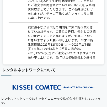
2026/8/13(木)～8/14(金) 休業期間中にいただい
たご注文やお問合せについては、8/17(月)以降順
次対応させていただきます。 ご不便をおかけい
たしますが、何卒ご了承くださいますようお願
い申し上げます。
誠に勝手ながら下記の期間を年末年始休業とさ
せていただきます。ご繁忙の折柄、何かとご迷惑
をお掛けすることと存じますが、何卒ご了承く
ださいますようお願い申し上げます。 年末年始
休業期間:2025年12月30日(火)～2026年1月4日
(日) ※年内での納品をご希望の場合は、
2025/12/24(水)迄にご注文をいただけますようお
願い申し上げます。 新年は1月5日(月)より受付業
務開始、出荷は1月6日(火)から開始いたします。
レンタルネットワークについて
【夏季休業のお知らせ】 2025/8/14(木)～
8/15(金)は全社一斉休業期間につき、 出荷業務
（保守部材の出荷を含む）は休業となります。
期間中は、最小限の営業対応のみとなりますの
で、 ご不便をおかけしますが、何卒ご了承くだ
さい。
レンタルネットワークはキッセイコムテック株式会社が運営しておりま
【ホームページメンテナンスのお知らせ】 平素
す。
より弊社ホームページをご利用いただき、誠にあ