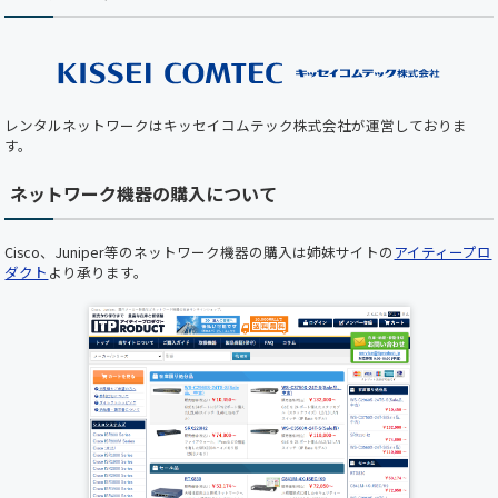
8/15(金)は全社一斉休業期間につき、 出荷業務
（保守部材の出荷を含む）は休業となります。
期間中は、最小限の営業対応のみとなりますの
で、 ご不便をおかけしますが、何卒ご了承くだ
さい。
レンタルネットワークはキッセイコムテック株式会社が運営しておりま
【ホームページメンテナンスのお知らせ】 平素
す。
より弊社ホームページをご利用いただき、誠にあ
りがとうございます。 下記の日時において、ホ
ネットワーク機器の購入について
ームページのメンテナンスを実施いたします。
メンテナンス中はホームページをご利用いただ
けませんので、あらかじめご了承くださいますよ
Cisco、Juniper等のネットワーク機器の購入は姉妹サイトの
アイティープロ
うお願い申し上げます。 ■ メンテナンス日時
ダクト
より承ります。
2025年5月22日（木）19:00 ～ 20:00（予定） お
客様にはご不便をおかけいたしますが、 より快
適にご利用いただくための作業となりますので、
何卒ご理解とご協力のほどお願い申し上げます。
誠に勝手ながら下記の期間を年末年始休業とさ
せていただきます。ご繁忙の折柄、何かとご迷惑
をお掛けすることと存じますが、何卒ご了承く
ださいますようお願い申し上げます。 年末年始
休業期間:2024年12月28日(日)～2025年1月5日
(日) 新年は1月6日(月)より受付業務開始、出荷は